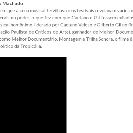
elo Machado
em que a cena musical fervilhava e os festivais revelavam vários 
rais no poder, o que fez com que Caetano e Gil fossem exilados
ical homônimo, liderado por Caetano Veloso e Gilberto Gil no fin
ação Paulista de Críticos de Arte), ganhador de Melhor Documen
 como Melhor Documentário, Montagem e Trilha Sonora, o filme é
lítico da Tropicália.