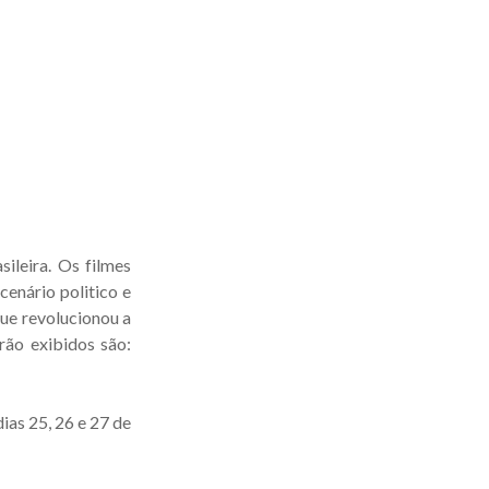
leira. Os filmes
cenário politico e
ue revolucionou a
erão exibidos são:
ias 25, 26 e 27 de