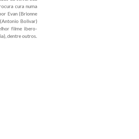
procura cura numa
 por Evan (Brionne
(Antonio Bolivar)
lhor filme ibero-
a), dentre outros.