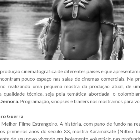
produção cinematográfica de diferentes países e que apresentam 
e encontram pouco espaço nas salas de cinemas comerciais. Na 
ano realizando uma pequena mostra da produção atual, de um
 qualidade técnica, seja pela temática abordada: o colombia
 Demora
. Programação, sinopses e trailers nós mostramos para vo
iro Guerra
elhor Filme Estrangeiro. A história, com pano de fundo na rea
nos primeiros anos do século XX, mostra Karamakate (Nilbio To
nte de seu povo vivendo em isolamento voluntário nas profunde