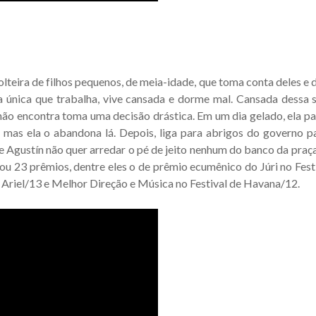
lteira de filhos pequenos, de meia-idade, que toma conta deles e d
 a única que trabalha, vive cansada e dorme mal. Cansada dessa s
não encontra toma uma decisão drástica. Em um dia gelado, ela p
 mas ela o abandona lá. Depois, liga para abrigos do governo p
que Agustín não quer arredar o pé de jeito nenhum do banco da praç
ou 23 prêmios, dentre eles o de prêmio ecumênico do Júri no Fest
 Ariel/13 e Melhor Direção e Música no Festival de Havana/12.