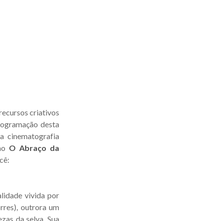
recursos criativos
programação desta
a cinematografia
no
O Abraço da
cê:
lidade vivida por
rres), outrora um
zas da selva. Sua