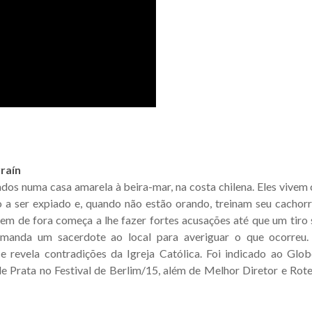
rraín
dos numa casa amarela à beira-mar, na costa chilena. Eles vive
 a ser expiado e, quando não estão orando, treinam seu cachor
m de fora começa a lhe fazer fortes acusações até que um tiro 
a manda um sacerdote ao local para averiguar o que ocorreu.
 revela contradições da Igreja Católica. Foi indicado ao Glo
e Prata no Festival de Berlim/15, além de Melhor Diretor e Rotei