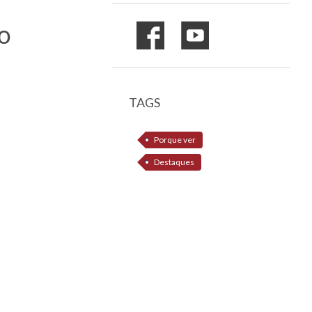
o
TAGS
Porque ver
Destaques