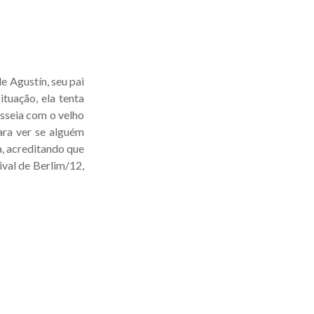
e Agustín, seu pai
ituação, ela tenta
asseia com o velho
ara ver se alguém
a, acreditando que
ival de Berlim/12,