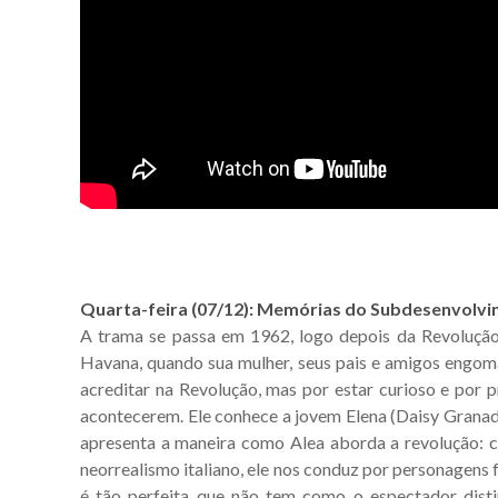
Quarta-feira (07/12): Memórias do Subdesenvolvi
A trama se passa em 1962, logo depois da Revolução 
Havana, quando sua mulher, seus pais e amigos engo
acreditar na Revolução, mas por estar curioso e por p
acontecerem. Ele conhece a jovem Elena (Daisy Granad
apresenta a maneira como Alea aborda a revolução: cr
neorrealismo italiano, ele nos conduz por personagens 
é tão perfeita que não tem como o espectador disti