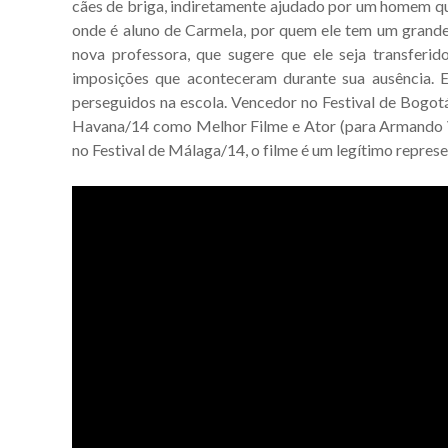
cães de briga, indiretamente ajudado por um homem que 
onde é aluno de Carmela, por quem ele tem um grande 
nova professora, que sugere que ele seja transferi
imposições que aconteceram durante sua ausência. En
perseguidos na escola. Vencedor no Festival de Bogotá
Havana/14 como Melhor Filme e Ator (para Armando Va
no Festival de Málaga/14, o filme é um legítimo repres