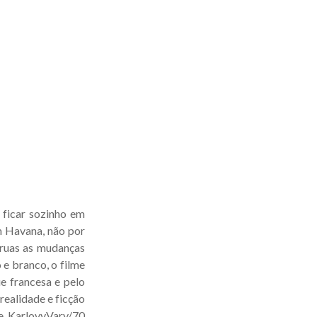
 ficar sozinho em
m Havana, não por
s ruas as mudanças
e branco, o filme
e francesa e pelo
realidade e ficção
de KarlovyVary/70