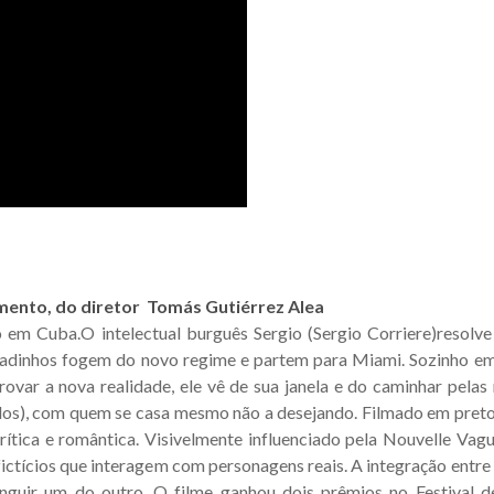
mento, do diretor Tomás Gutiérrez Alea
em Cuba.O intelectual burguês Sergio (Sergio Corriere)resolve
madinhos fogem do novo regime e partem para Miami. Sozinho e
rovar a nova realidade, ele vê de sua janela e do caminhar pela
os), com quem se casa mesmo não a desejando. Filmado em preto 
ítica e romântica. Visivelmente influenciado pela Nouvelle Vagu
fictícios que interagem com personagens reais. A integração entre 
nguir um do outro. O filme ganhou dois prêmios no Festival 