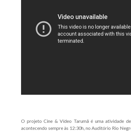
O projeto Cine & Vídeo Tarumã é uma atividade d
acontecendo sempre às 12:30h, no Auditório Rio Negro