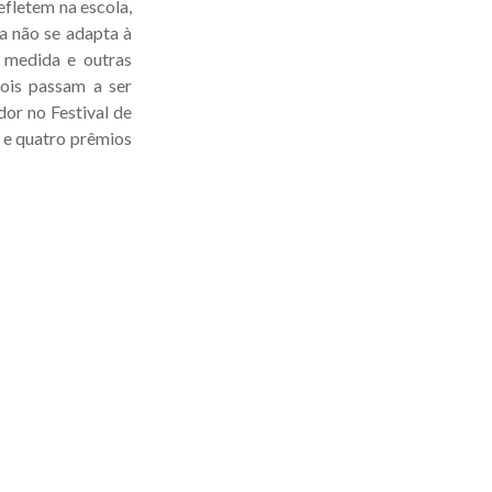
efletem na escola,
a não se adapta à
a medida e outras
dois passam a ser
dor no Festival de
 e quatro prêmios