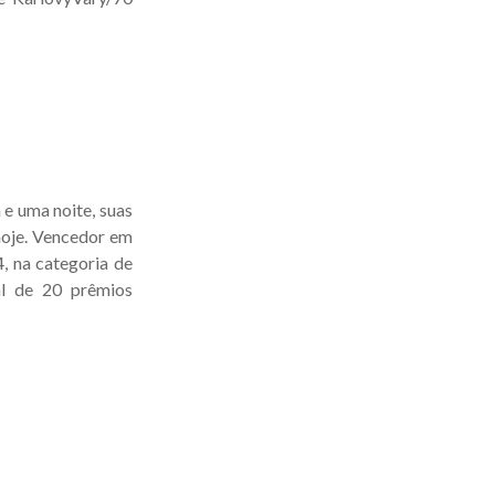
e uma noite, suas
hoje. Vencedor em
, na categoria de
al de 20 prêmios