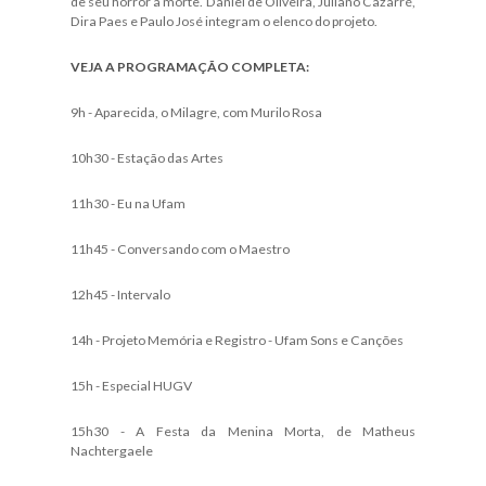
de seu horror à morte. Daniel de Oliveira, Juliano Cazarré,
Dira Paes e Paulo José integram o elenco do projeto.
VEJA A PROGRAMAÇÃO COMPLETA:
9h - Aparecida, o Milagre, com Murilo Rosa
10h30 - Estação das Artes
11h30 - Eu na Ufam
11h45 - Conversando com o Maestro
12h45 - Intervalo
14h - Projeto Memória e Registro - Ufam Sons e Canções
15h - Especial HUGV
15h30 - A Festa da Menina Morta, de Matheus
Nachtergaele