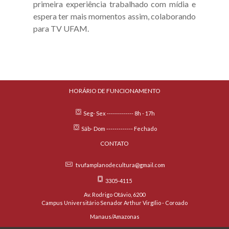
primeira experiência trabalhado com mídia e
espera ter mais momentos assim, colaborando
para TV UFAM.
HORÁRIO DE FUNCIONAMENTO
Seg- Sex ------------- 8h - 17h
Sáb- Dom ------------- Fechado
CONTATO
tvufamplanodecultura@gmail.com
3305-4115
Av. Rodrigo Otávio, 6200
Campus Universitário Senador Arthur Virgílio - Coroado
Manaus/Amazonas