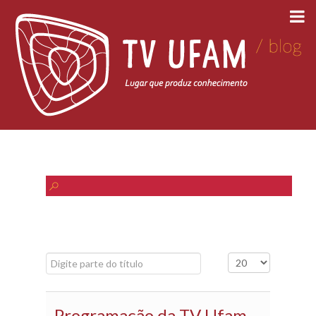
Digite parte do título
Exibir #
Programação da TV Ufam -