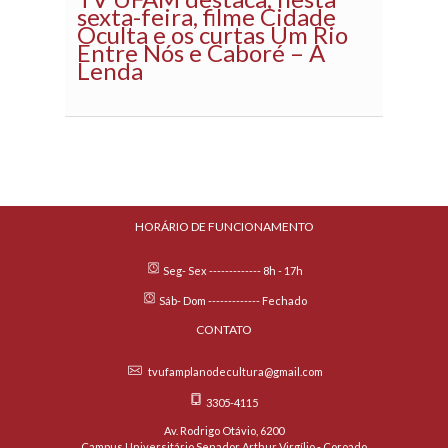
sexta-feira, filme Cidade
Oculta e os curtas Um Rio
Entre Nós e Caboré – A
Lenda
HORÁRIO DE FUNCIONAMENTO
Seg- Sex ------------- 8h - 17h
Sáb- Dom ------------- Fechado
CONTATO
tvufamplanodecultura@gmail.com
3305-4115
Av. Rodrigo Otávio, 6200
Campus Universitário Senador Arthur Virgílio - Coroado