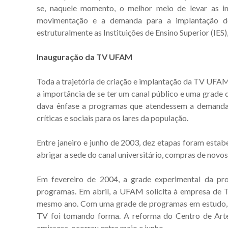
se, naquele momento, o melhor meio de levar as i
movimentação e a demanda para a implantação de 
estruturalmente as Instituições de Ensino Superior (IE
Inauguração da TV UFAM
Toda a trajetória de criação e implantação da TV UFAM 
a importância de se ter um canal público e uma grad
dava ênfase a programas que atendessem a demanda d
críticas e sociais para os lares da população.
Entre janeiro e junho de 2003, dez etapas foram estabe
abrigar a sede do canal universitário, compras de nov
Em fevereiro de 2004, a grade experimental da pro
programas. Em abril, a UFAM solicita à empresa de T
mesmo ano. Com uma grade de programas em estudo, c
TV foi tomando forma. A reforma do Centro de Art
emissora, ocorreu entre maio e junho.