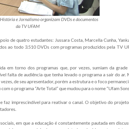
e História e Jornalismo organizam DVDs e documentos
da TV UFAM
oio de quatro estudantes: Jussara Costa, Marcella Cunha, Yank
icados ao todo 3.510 DVDs com programas produzidos pela TV 
vida em torno dos programas que, por vezes, sumiam da grade
vel falta de audiência que tenha levado o programa a sair do ar.
vezes, de seu apresentador, porém a estrutura e o foco permane
eu com o programa “Arte Total” que mudou para o nome “Ufam Sons
az imprescindível para reativar o canal. O objetivo do projeto 
ctadores.
ociais, em que a educação é constantemente pautada em discuss