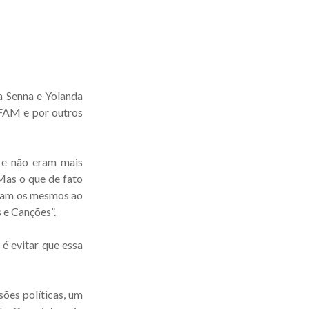
a Senna e Yolanda
UFAM e por outros
 e não eram mais
 Mas o que de fato
ciam os mesmos ao
 e Canções”.
é evitar que essa
ões políticas, um