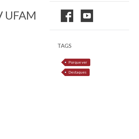
 TV UFAM
TAGS
Porque ver
Destaques