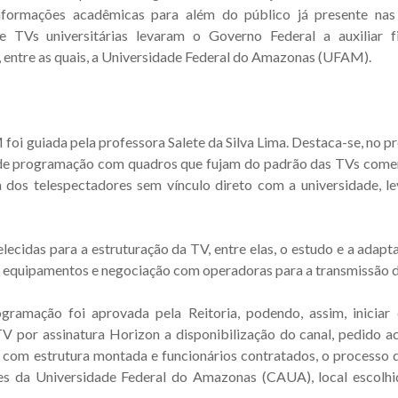
nformações acadêmicas para além do público já presente nas 
TVs universitárias levaram o Governo Federal a auxiliar f
S), entre as quais, a Universidade Federal do Amazonas (UFAM).
foi guiada pela professora Salete da Silva Lima. Destaca-se, no pr
e de programação com quadros que fujam do padrão das TVs comer
os telespectadores sem vínculo direto com a universidade, l
lecidas para a estruturação da TV, entre elas, o estudo e a adapt
os equipamentos e negociação com operadoras para a transmissão d
gramação foi aprovada pela Reitoria, podendo, assim, iniciar
V por assinatura Horizon a disponibilização do canal, pedido a
om estrutura montada e funcionários contratados, o processo 
es da Universidade Federal do Amazonas (CAUA), local escolh