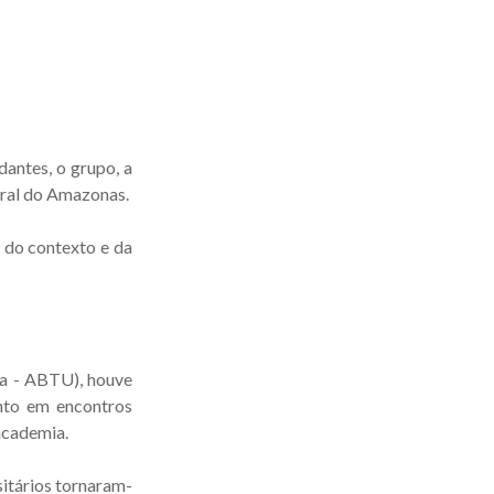
antes, o grupo, a
eral do Amazonas.
 do contexto e da
ia - ABTU), houve
anto em encontros
academia.
sitários tornaram-