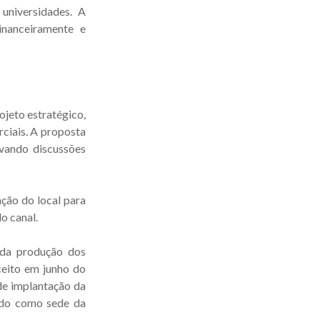
universidades. A
inanceiramente e
ojeto estratégico,
ciais. A proposta
evando discussões
ação do local para
o canal.
 da produção dos
ceito em junho do
de implantação da
ido como sede da